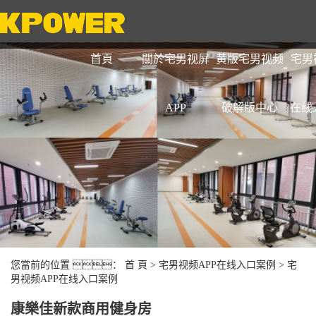
首頁
關於宅男视屏
黄版宅男视频
宅男
APP
破解版中心
在线
您當前的位置 ：
首 頁
>
宅男视频APP在线入口案例
>
宅
男视频APP在线入口案例
康樂佳新款商用健身房