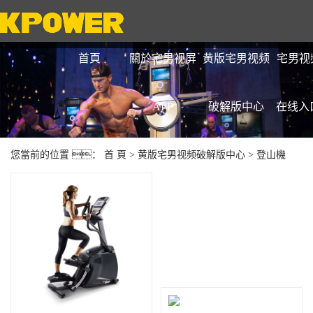
首頁
關於宅男视屏
黄版宅男视频
宅男视
APP
破解版中心
在线入
您當前的位置 ：
首 頁
>
黄版宅男视频破解版中心
>
登山機