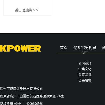
喬山 登山機 S7xi
首頁
關於宅男视屏
APP
公司簡介
企業文化
資質榮譽
發展曆程
廣州市傑森健身器材有限公司
廣東省廣州市白雲區黃石西路匯源大廈306室
谘詢熱線：4000696566