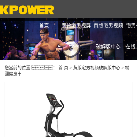
首頁
關於宅男视屏
黄版宅男视频
宅男
APP
破解版中心
在线
您當前的位置 ：
首 頁
>
黄版宅男视频破解版中心
>
橢
圓健身車