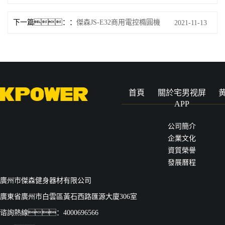
下一篇：
傑森JS-E32商用電控橢圓機
2021-11-13
首頁
關於宅男视屏
APP
公司簡介
企業文化
資質榮譽
發展曆程
廣州市傑森健身器材有限公司
廣東省廣州市白雲區黃石西路匯源大廈306室
谘詢熱線：4000696566