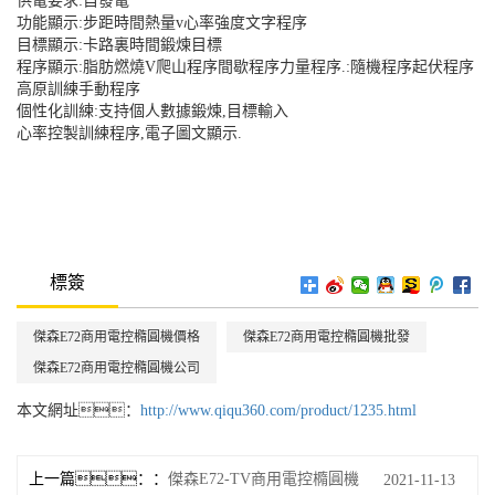
供電要求:自發電
功能顯示:步距時間熱量v心率強度文字程序
目標顯示:卡路裏時間鍛煉目標
程序顯示:脂肪燃燒V爬山程序間歇程序力量程序.:隨機程序起伏程序
高原訓練手動程序
個性化訓練:支持個人數據鍛煉,目標輸入
心率控製訓練程序,電子圖文顯示.
標簽
傑森E72商用電控橢圓機價格
傑森E72商用電控橢圓機批發
傑森E72商用電控橢圓機公司
本文網址：
http://www.qiqu360.com/product/1235.html
上一篇：
傑森E72-TV商用電控橢圓機
2021-11-13